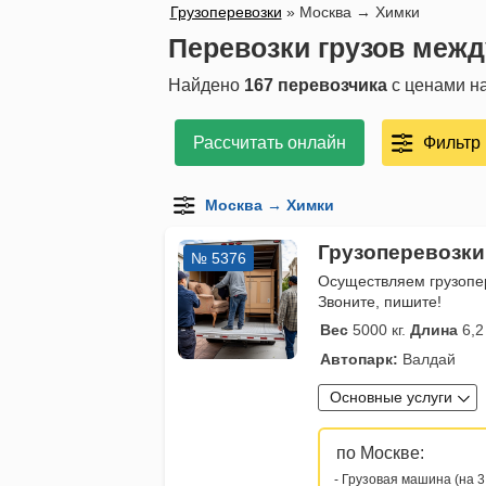
Грузоперевозки
»
Москва → Химки
Перевозки грузов меж
Найдено
167 перевозчика
с ценами на
Рассчитать онлайн
Фильтр
Грузоперевозки
№ 5376
Осуществляем грузопер
Звоните, пишите!
Вес
5000 кг.
Длина
6,2
Автопарк:
Валдай
Основные услуги
по Москве:
- Грузовая машина (на 3