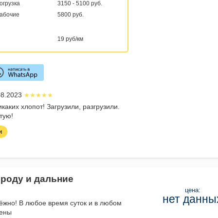
погрузка
3150 - 5100 руб.
рабочие
5800 руб.
19 руб/км
.08.2023
икаких хлопот! Загрузили, разгрузили.
тую!
и
ороду и дальние
цена:
нет данны
дёжно! В любое время суток и в любом
цены