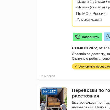
- Машина (на 3 часа) + 
- Машина (на 4 часа) + 
По МО и России:
- Грузовая машина
Отзыв № 2072
, от 17
Спасибо за доставку, н
Отличные ребята, сове
✔ Экономные перевозк
Москва
Перевозки по г
№ 1357
расстояния
Быстро, аккуратно, на
направлении. Низкие 