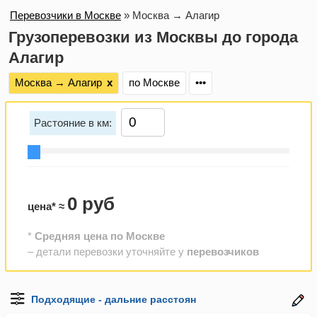
Перевозчики в Москве
»
Москва → Алагир
Грузоперевозки из Москвы до города
Алагир
Москва → Алагир
х
по Москве
•••
Растояние в км:
0 руб
цена* ≈
*
Средняя цена по Москве
– детали перевозки уточняйте у
перевозчиков