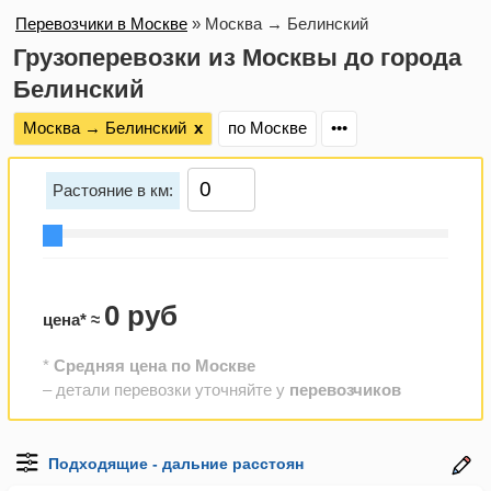
Перевозчики в Москве
»
Москва → Белинский
Грузоперевозки из Москвы до города
Белинский
Москва → Белинский
х
по Москве
•••
Растояние в км:
0 руб
цена* ≈
*
Средняя цена по Москве
– детали перевозки уточняйте у
перевозчиков