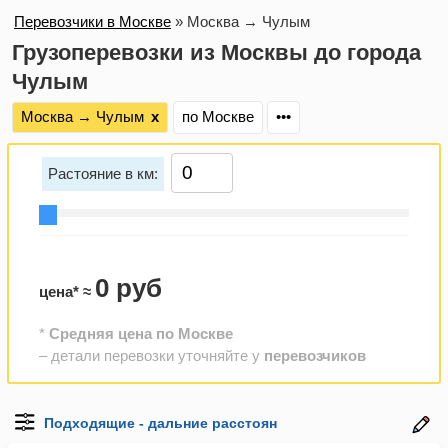
Перевозчики в Москве
»
Москва → Чулым
Грузоперевозки из Москвы до города
Чулым
Москва → Чулым
х
по Москве
•••
Растояние в км:
0 руб
цена* ≈
*
Средняя цена по Москве
– детали перевозки уточняйте у
перевозчиков