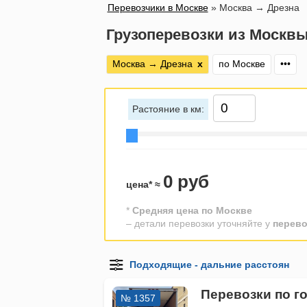
Перевозчики в Москве
»
Москва → Дрезна
Грузоперевозки из Москвы
Москва → Дрезна
х
по Москве
•••
Растояние в км:
0 руб
цена* ≈
*
Средняя цена по Москве
– детали перевозки уточняйте у
перево
Перевозки по г
№ 1357