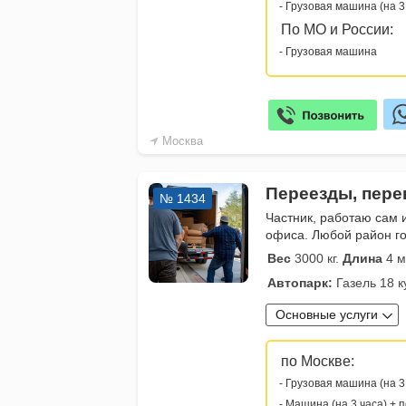
- Грузовая машина (на 3
По МО и России:
- Грузовая машина
Москва
Переезды, пере
№ 1434
Частник, работаю сам 
офиса. Любой район г
Вес
3000 кг.
Длина
4 м
Автопарк:
Газель 18 к
Основные услуги
по Москве:
- Грузовая машина (на 3
- Машина (на 3 часа) + 