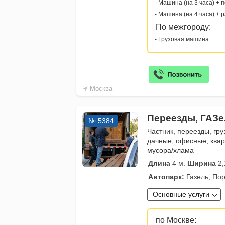
- Машина (на 3 часа) + 
- Машина (на 4 часа) + 
По межгороду:
- Грузовая машина
Москва
Переезды, ГАЗе
№ 5384
Частник, переезды, гру
дачные, офисные, квар
мусора/хлама
Длина
4 м.
Ширина
2,
Автопарк:
Газель, Пор
Основные услуги
по Москве: