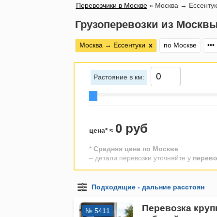
Перевозчики в Москве
»
Москва → Ессентук
Грузоперевозки из Москвы
Москва → Ессентуки
х
по Москве
•••
Растояние в км:
0 руб
цена* ≈
*
Средняя цена по Москве
– детали перевозки уточняйте у
перево
Перевозка круп
№ 5411