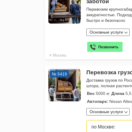
заботой
Перевозим крупногаба
аккуратностью. Подход
быстро и безопасно
Основные услуги
Москва
Перевозка груз
№ 5419
Доставка грузов по Рос
штора, полная растенто
Вес
5000 кг.
Длина
5,5
Автопарк:
Nissan Atleon
Основные услуги
по Москве: