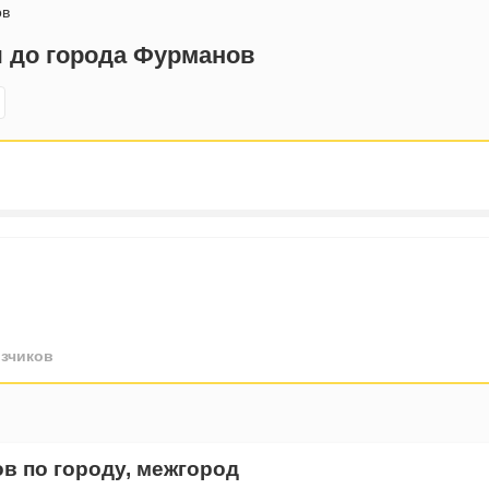
ов
ы до города Фурманов
зчиков
ов по городу, межгород