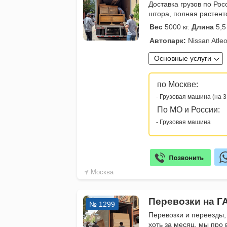
Доставка грузов по Рос
штора, полная растенто
Вес
5000 кг.
Длина
5,5
Автопарк:
Nissan Atleon
Основные услуги
по Москве:
- Грузовая машина (на 3
По МО и России:
- Грузовая машина
Москва
Перевозки на Г
№ 1299
Перевозки и переезды,
хоть за месяц, мы про 