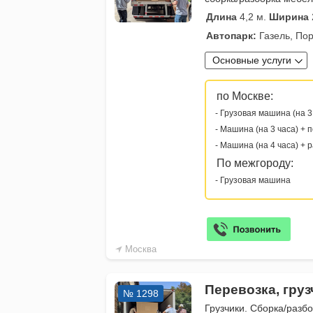
Длина
4,2 м.
Ширина
Автопарк:
Газель, Пор
Основные услуги
по Москве:
- Грузовая машина (на 3
- Машина (на 3 часа) + 
- Машина (на 4 часа) + 
По межгороду:
- Грузовая машина
Москва
Перевозка, гру
№ 1298
Грузчики. Сборка/разб