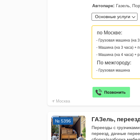
Автопарк:
Газель, Пор
Основные услуги
по Москве:
- Грузовая машина (на 3
- Машина (на 3 часа) + 
- Машина (на 4 часа) + 
По межгороду:
- Грузовая машина
Москва
ГАЗель, переез
№ 5396
Переезды с грузчиками
переезд, дачные перее
сборка/разборка мебе