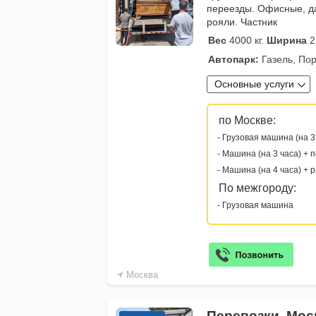
переезды. Офисные, д
рояли. Частник
Вес
4000 кг.
Ширина
2
Автопарк:
Газель, Пор
Основные услуги
по Москве:
- Грузовая машина (на 3
- Машина (на 3 часа) + 
- Машина (на 4 часа) + 
По межгороду:
- Грузовая машина
Москва
Перевозки, Мос