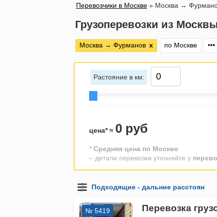
Перевозчики в Москве
»
Москва → Фурман
Грузоперевозки из Москв
Москва → Фурманов
х
по Москве
•••
Растояние в км:
0 руб
цена* ≈
*
Средняя цена по Москве
– детали перевозки уточняйте у
перево
Перевозка груз
№ 5419