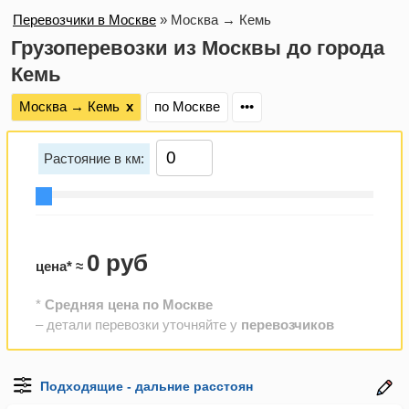
Перевозчики в Москве
»
Москва → Кемь
Грузоперевозки из Москвы до города
Кемь
Москва → Кемь
х
по Москве
•••
Растояние в км:
0 руб
цена* ≈
*
Средняя цена по Москве
– детали перевозки уточняйте у
перевозчиков