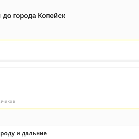
 до города Копейск
зчиков
ороду и дальние