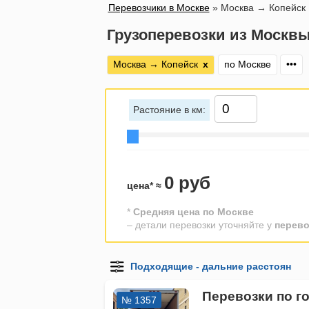
Перевозчики в Москве
»
Москва → Копейск
Грузоперевозки из Москвы
Москва → Копейск
х
по Москве
•••
Растояние в км:
0 руб
цена* ≈
*
Средняя цена по Москве
– детали перевозки уточняйте у
перево
Перевозки по г
№ 1357