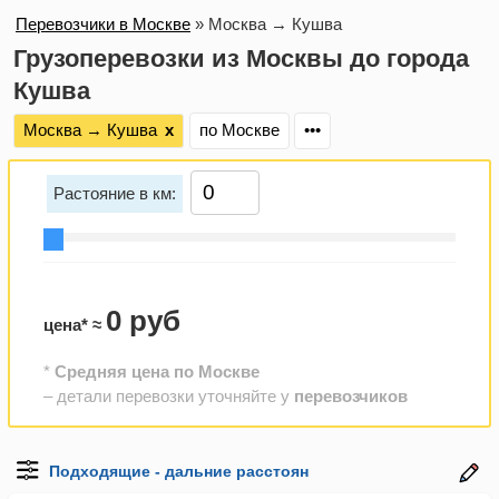
Перевозчики в Москве
»
Москва → Кушва
Грузоперевозки из Москвы до города
Кушва
Москва → Кушва
х
по Москве
•••
Растояние в км:
0 руб
цена* ≈
*
Средняя цена по Москве
– детали перевозки уточняйте у
перевозчиков