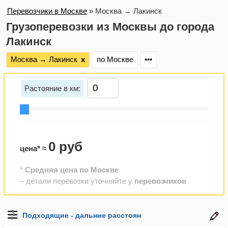
Перевозчики в Москве
»
Москва → Лакинск
Грузоперевозки из Москвы до города
Лакинск
Москва → Лакинск
х
по Москве
•••
Растояние в км:
0 руб
цена* ≈
*
Средняя цена по Москве
– детали перевозки уточняйте у
перевозчиков