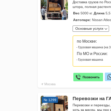
Доставка грузов по Рос
штора, полная растенто
Вес
5000 кг.
Длина
5,5
Автопарк:
Nissan Atleon
Основные услуги
по Москве:
- Грузовая машина (на 3
По МО и России:
- Грузовая машина
Москва
Перевозки на Г
№ 1299
Перевозки и переезды,
хоть за месяц, мы про 