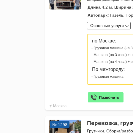
Длина
4,2 м.
Ширина
Автопарк:
Газель, Пор
Основные услуги
по Москве:
- Грузовая машина (на 3
- Машина (на 3 часа) + 
- Машина (на 4 часа) + 
По межгороду:
- Грузовая машина
Москва
Перевозка, гру
№ 1298
Грузчики. Сборка/разб