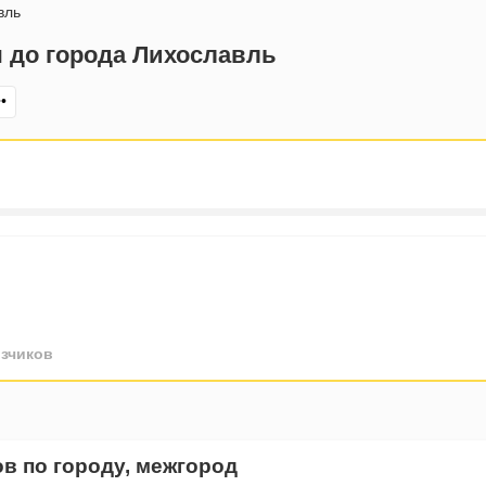
вль
 до города Лихославль
••
зчиков
ов по городу, межгород