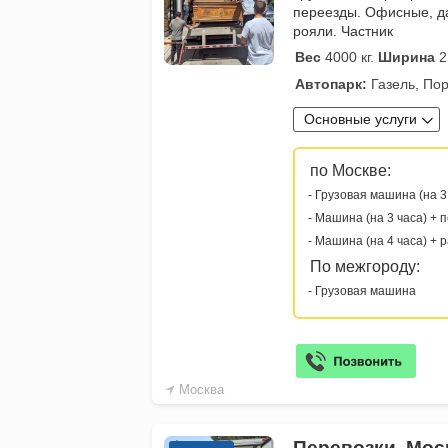
переезды. Офисные, д
рояли. Частник
Вес
4000 кг.
Ширина
2
Автопарк:
Газель, Пор
Основные услуги
по Москве:
- Грузовая машина (на 3
- Машина (на 3 часа) + 
- Машина (на 4 часа) + 
По межгороду:
- Грузовая машина
Москва
Перевозки, Мос