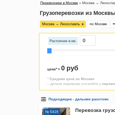
Перевозчики в Москве
»
Москва → Лихосла
Грузоперевозки из Москвы
Москва → Лихославль
х
по Москве
•
Растояние в км:
0 руб
цена* ≈
*
Средняя цена по Москве
– детали перевозки уточняйте у
перево
Перевозка груз
№ 5419