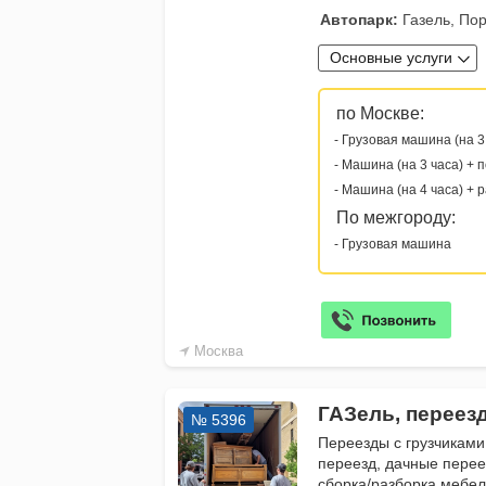
Автопарк:
Газель, Пор
Основные услуги
по Москве:
- Грузовая машина (на 3
- Машина (на 3 часа) + 
- Машина (на 4 часа) + 
По межгороду:
- Грузовая машина
Москва
ГАЗель, переез
№ 5396
Переезды с грузчиками
переезд, дачные перее
сборка/разборка мебе