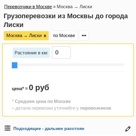
Перевозчики в Москве
»
Москва → Лиски
Грузоперевозки из Москвы до города
Лиски
Москва → Лиски
х
по Москве
•••
Растояние в км:
0 руб
цена* ≈
*
Средняя цена по Москве
– детали перевозки уточняйте у
перевозчиков