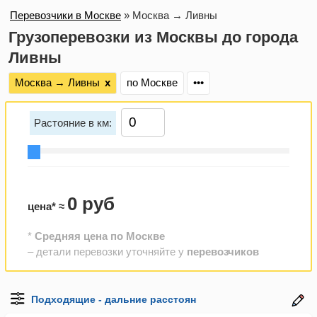
Перевозчики в Москве
»
Москва → Ливны
Грузоперевозки из Москвы до города
Ливны
Москва → Ливны
х
по Москве
•••
Растояние в км:
0 руб
цена* ≈
*
Средняя цена по Москве
– детали перевозки уточняйте у
перевозчиков