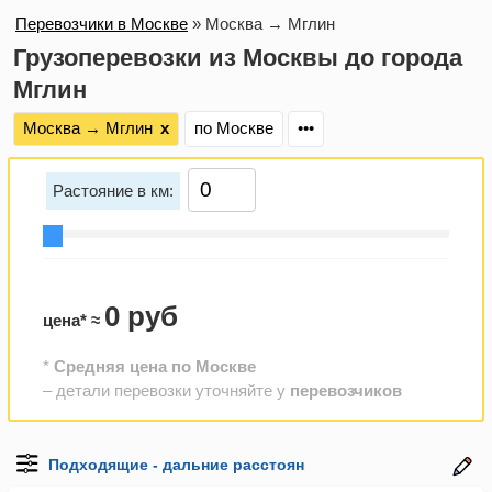
Перевозчики в Москве
»
Москва → Мглин
Грузоперевозки из Москвы до города
Мглин
Москва → Мглин
х
по Москве
•••
Растояние в км:
0 руб
цена* ≈
*
Средняя цена по Москве
– детали перевозки уточняйте у
перевозчиков