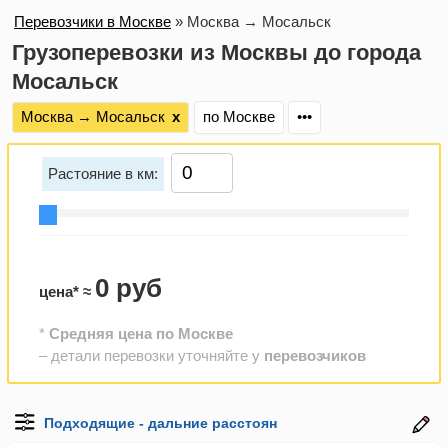
Перевозчики в Москве
»
Москва → Мосальск
Грузоперевозки из Москвы до города
Мосальск
Москва → Мосальск
х
по Москве
•••
Растояние в км:
0 руб
цена* ≈
*
Средняя цена по Москве
– детали перевозки уточняйте у
перевозчиков