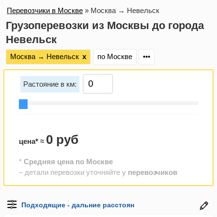
Перевозчики в Москве
»
Москва → Невельск
Грузоперевозки из Москвы до города
Невельск
Москва → Невельск
х
по Москве
•••
Растояние в км:
0 руб
цена* ≈
*
Средняя цена по Москве
– детали перевозки уточняйте у
перевозчиков