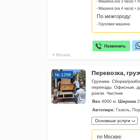
- Машина (на 3 часа) + 
- Машина (на 4 часа) + 
По межгороду:
- Грузовая машина
Москва
Перевозка, гру
№ 1298
Грузчики. Сборка/разб
переезды. Офисные, д
рояли. Частник
Вес
4000 кг.
Ширина
2
Автопарк:
Газель, Пор
Основные услуги
по Москве: