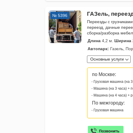
ГАЗель, переез
№ 5396
Переезды с грузчиками
переезд, дачные перее
сборка/разборка мебе
Длина
4,2 м.
Ширина
Автопарк:
Газель, Пор
Основные услуги
по Москве:
- Грузовая машина (на 3
- Машина (на 3 часа) + 
- Машина (на 4 часа) + 
По межгороду:
- Грузовая машина