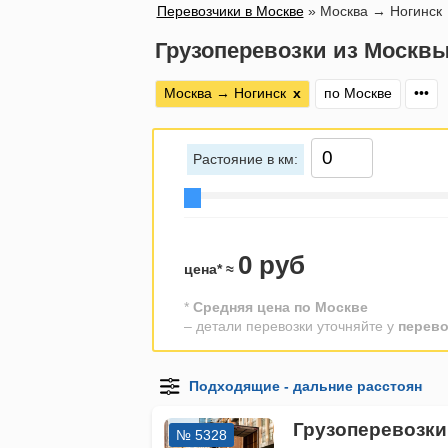
Перевозчики в Москве
»
Москва → Ногинск
Грузоперевозки из Москвы
Москва → Ногинск
х
по Москве
•••
Растояние в км:
0 руб
цена* ≈
*
Средняя цена по Москве
– детали перевозки уточняйте у
перево
Грузоперевозки
№ 5328