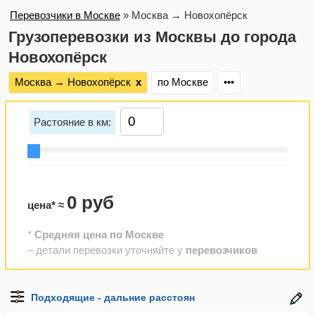
Перевозчики в Москве
»
Москва → Новохопёрск
Грузоперевозки из Москвы до города
Новохопёрск
Москва → Новохопёрск
х
по Москве
•••
Растояние в км:
0 руб
цена* ≈
*
Средняя цена по Москве
– детали перевозки уточняйте у
перевозчиков