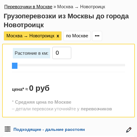
Перевозчики в Москве
»
Москва → Новотроицк
Грузоперевозки из Москвы до города
Новотроицк
Москва → Новотроицк
х
по Москве
•••
Растояние в км:
0 руб
цена* ≈
*
Средняя цена по Москве
– детали перевозки уточняйте у
перевозчиков