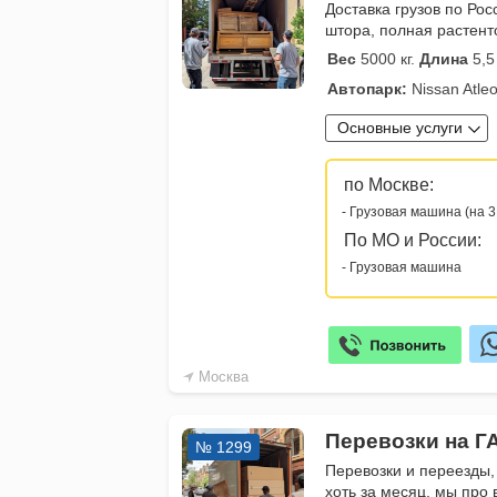
Доставка грузов по Рос
штора, полная растенто
Вес
5000 кг.
Длина
5,5
Автопарк:
Nissan Atleon
Основные услуги
по Москве:
- Грузовая машина (на 3
По МО и России:
- Грузовая машина
Москва
Перевозки на Г
№ 1299
Перевозки и переезды,
хоть за месяц, мы про 