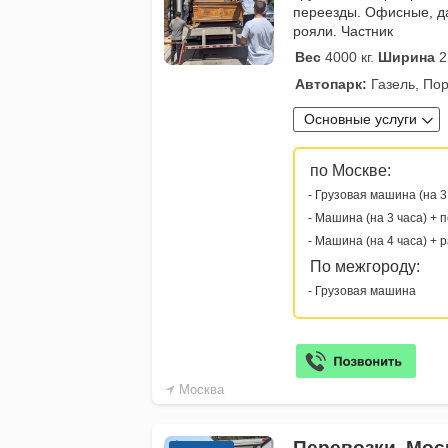
переезды. Офисные, д
рояли. Частник
Вес
4000 кг.
Ширина
2
Автопарк:
Газель, Пор
Основные услуги
по Москве:
- Грузовая машина (на 3
- Машина (на 3 часа) + 
- Машина (на 4 часа) + 
По межгороду:
- Грузовая машина
Москва
Перевозки, Мос