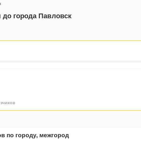
к
 до города Павловск
зчиков
ов по городу, межгород