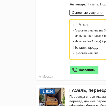
Автопарк:
Газель, Пор
Основные услуги
по Москве:
- Грузовая машина (на 3
- Машина (на 3 часа) + 
- Машина (на 4 часа) + 
По межгороду:
- Грузовая машина
Москва
ГАЗель, переез
№ 5396
Переезды с грузчиками
переезд, дачные перее
сборка/разборка мебе