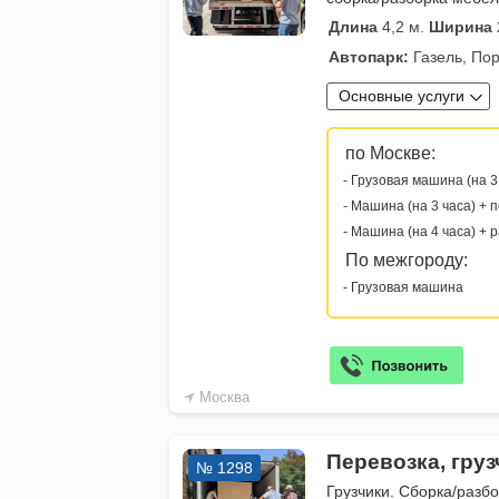
Длина
4,2 м.
Ширина
Автопарк:
Газель, Пор
Основные услуги
по Москве:
- Грузовая машина (на 3
- Машина (на 3 часа) + 
- Машина (на 4 часа) + 
По межгороду:
- Грузовая машина
Москва
Перевозка, гру
№ 1298
Грузчики. Сборка/разб