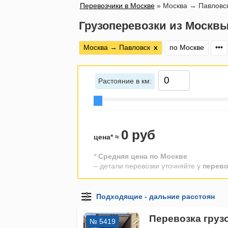
Перевозчики в Москве
»
Москва → Павловс
Грузоперевозки из Москвы
Москва → Павловск
х
по Москве
•••
Растояние в км:
0 руб
цена* ≈
*
Средняя цена по Москве
– детали перевозки уточняйте у
перево
Перевозка груз
№ 5419