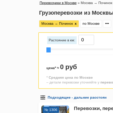
Перевозчики в Москве
»
Москва → Починок
Грузоперевозки из Москвы
Москва → Починок
х
по Москве
•••
Растояние в км:
0 руб
цена* ≈
*
Средняя цена по Москве
– детали перевозки уточняйте у
перево
Перевозки, пере
№ 1306