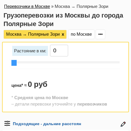
Перевозчики в Москве
»
Москва → Полярные Зори
Грузоперевозки из Москвы до города
Полярные Зори
Москва → Полярные Зори
х
по Москве
•••
Растояние в км:
0 руб
цена* ≈
*
Средняя цена по Москве
– детали перевозки уточняйте у
перевозчиков