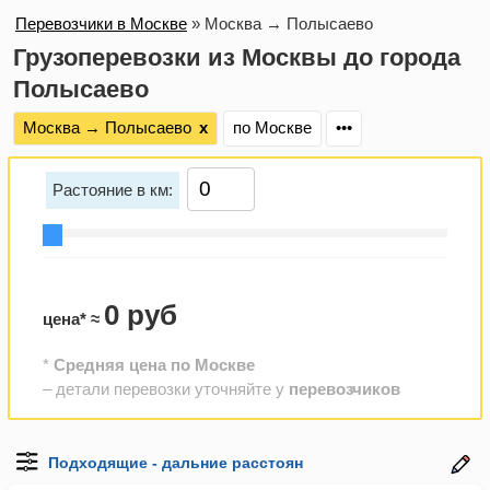
Перевозчики в Москве
»
Москва → Полысаево
Грузоперевозки из Москвы до города
Полысаево
Москва → Полысаево
х
по Москве
•••
Растояние в км:
0 руб
цена* ≈
*
Средняя цена по Москве
– детали перевозки уточняйте у
перевозчиков