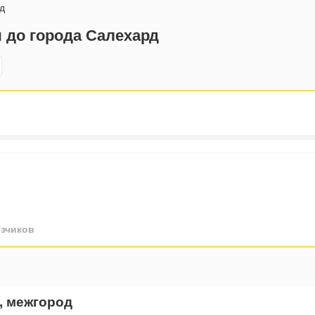
д
 до города Салехард
зчиков
, межгород