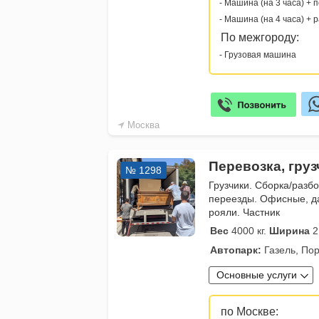
- Машина (на 3 часа) + 
- Машина (на 4 часа) + 
По межгороду:
- Грузовая машина
Москва
Перевозка, гру
№ 1298
Грузчики. Сборка/разб
переезды. Офисные, д
рояли. Частник
Вес
4000 кг.
Ширина
2
Автопарк:
Газель, Пор
Основные услуги
по Москве: