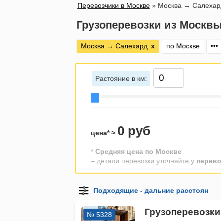
Перевозчики в Москве
»
Москва → Салехар
Грузоперевозки из Москвы
Москва → Салехард
х
по Москве
•••
Растояние в км:
0 руб
цена* ≈
*
Средняя цена по Москве
– детали перевозки уточняйте у
перево
Грузоперевозки
№ 5328