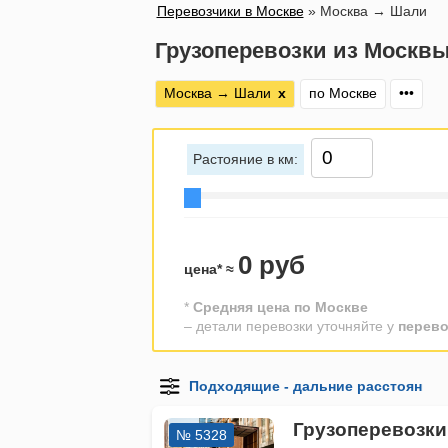
Перевозчики в Москве
»
Москва → Шали
Грузоперевозки из Москв
Москва → Шали
х
по Москве
•••
Растояние в км:
0 руб
цена* ≈
*
Средняя цена по Москве
– детали перевозки уточняйте у
перево
Грузоперевозки
№ 5328