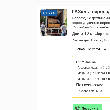
ГАЗель, переез
№ 5396
Переезды с грузчиками
переезд, дачные перее
сборка/разборка мебе
Длина
4,2 м.
Ширина
Автопарк:
Газель, Пор
Основные услуги
по Москве:
- Грузовая машина (на 3
- Машина (на 3 часа) + 
- Машина (на 4 часа) + 
По межгороду:
- Грузовая машина