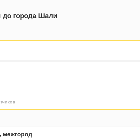
ы до города Шали
зчиков
, межгород