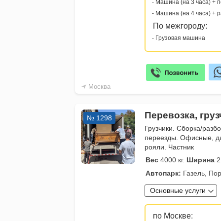
- Машина (на 3 часа) + 
- Машина (на 4 часа) + 
По межгороду:
- Грузовая машина
Москва
Перевозка, гру
№ 1298
Грузчики. Сборка/разб
переезды. Офисные, д
рояли. Частник
Вес
4000 кг.
Ширина
2
Автопарк:
Газель, Пор
Основные услуги
по Москве: