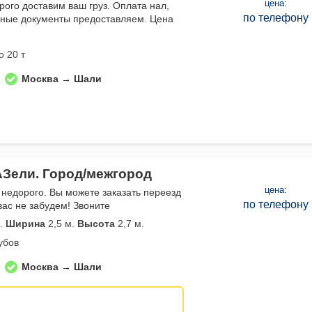
цена:
рого доставим ваш груз. Оплата нал,
по телефону
тные документы предоставляем. Цена
о 20 т
Москва → Шали
АЗели. Город/межгород
цена:
 недорого. Вы можете заказать переезд
по телефону
вас не забудем! Звоните
.
Ширина
2,5 м.
Высота
2,7 м.
убов
Москва → Шали