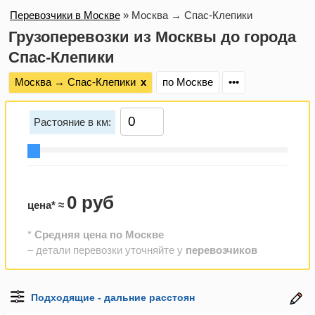
Перевозчики в Москве
»
Москва → Спас-Клепики
Грузоперевозки из Москвы до города
Спас-Клепики
Москва → Спас-Клепики
х
по Москве
•••
Растояние в км:
0 руб
цена* ≈
*
Средняя цена по Москве
– детали перевозки уточняйте у
перевозчиков