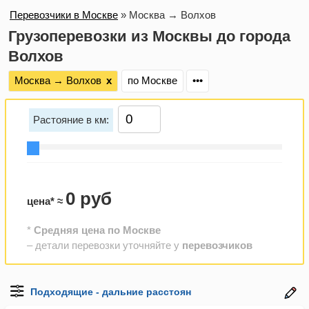
Перевозчики в Москве
»
Москва → Волхов
Грузоперевозки из Москвы до города
Волхов
Москва → Волхов
х
по Москве
•••
Растояние в км:
0 руб
цена* ≈
*
Средняя цена по Москве
– детали перевозки уточняйте у
перевозчиков