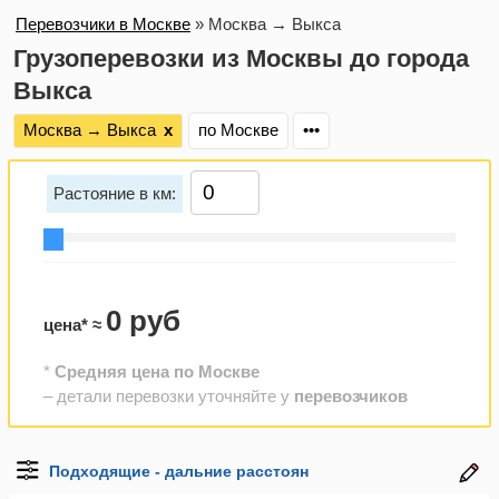
Перевозчики в Москве
»
Москва → Выкса
Грузоперевозки из Москвы до города
Выкса
Москва → Выкса
х
по Москве
•••
Растояние в км:
0 руб
цена* ≈
*
Средняя цена по Москве
– детали перевозки уточняйте у
перевозчиков