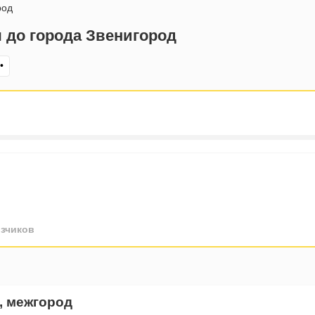
род
 до города Звенигород
•
зчиков
, межгород