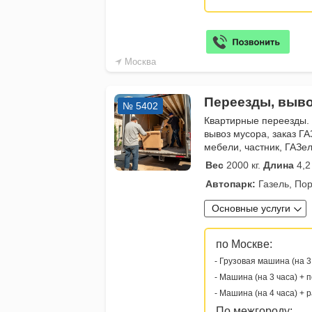
Москва
Переезды, выво
№ 5402
Квартирные переезды.
вывоз мусора, заказ ГА
мебели, частник, ГАЗе
Вес
2000 кг.
Длина
4,2
Автопарк:
Газель, Пор
Основные услуги
по Москве:
- Грузовая машина (на 3
- Машина (на 3 часа) + 
- Машина (на 4 часа) + 
По межгороду: