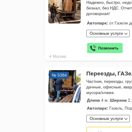
Надежно, быстро, недо
безнал, без НДС. Отче
договорная!
Автопарк:
от Газели д
Основные услуги
Москва
Переезды, ГАЗе
№ 5384
Частник, переезды, гру
дачные, офисные, квар
мусора/хлама
Длина
4 м.
Ширина
2,
Автопарк:
Газель, Пор
Основные услуги