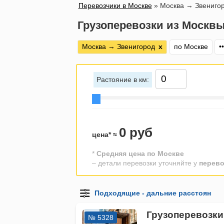
Перевозчики в Москве
»
Москва → Звениго
Грузоперевозки из Москвы
Москва → Звенигород
х
по Москве
••
Растояние в км:
0 руб
цена* ≈
*
Средняя цена по Москве
– детали перевозки уточняйте у
перево
Грузоперевозки
№ 5328