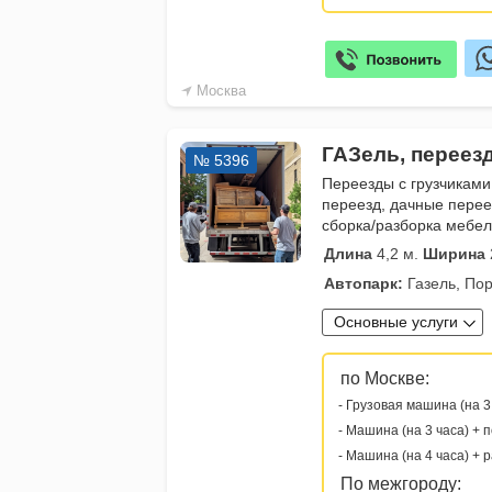
Москва
ГАЗель, переез
№ 5396
Переезды с грузчиками
переезд, дачные перее
сборка/разборка мебе
Длина
4,2 м.
Ширина
Автопарк:
Газель, Пор
Основные услуги
по Москве:
- Грузовая машина (на 3
- Машина (на 3 часа) + 
- Машина (на 4 часа) + 
По межгороду: