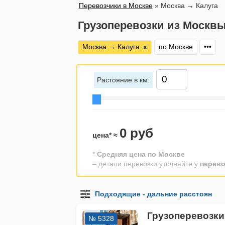
Перевозчики в Москве
»
Москва → Калуга
Грузоперевозки из Москвы
Москва → Калуга
х
по Москве
•••
Растояние в км:
0 руб
цена* ≈
*
Средняя цена по Москве
– детали перевозки уточняйте у
перево
Грузоперевозки
№ 5328