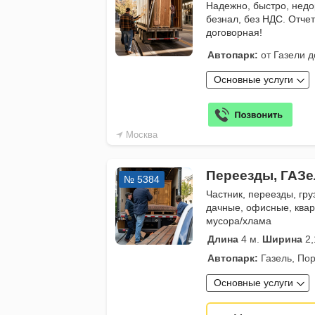
Надежно, быстро, недо
безнал, без НДС. Отче
договорная!
Автопарк:
от Газели д
Основные услуги
Москва
Переезды, ГАЗе
№ 5384
Частник, переезды, гру
дачные, офисные, квар
мусора/хлама
Длина
4 м.
Ширина
2,
Автопарк:
Газель, Пор
Основные услуги