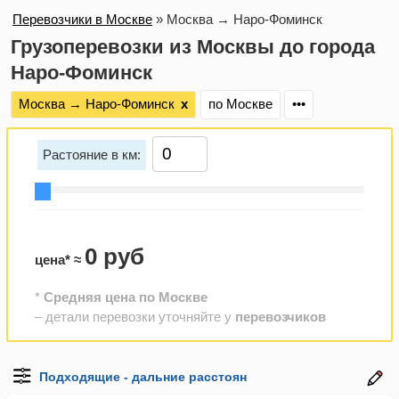
Перевозчики в Москве
»
Москва → Наро-Фоминск
Грузоперевозки из Москвы до города
Наро-Фоминск
Москва → Наро-Фоминск
х
по Москве
•••
Растояние в км:
0 руб
цена* ≈
*
Средняя цена по Москве
– детали перевозки уточняйте у
перевозчиков